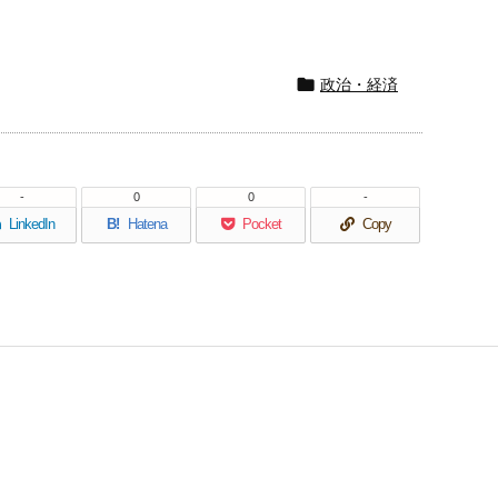

政治・経済
-
0
0
-
LinkedIn
B!
Hatena
Pocket
Copy