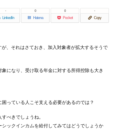
-
0
0
-
LinkedIn
B!
Hatena
Pocket
Copy
ですが、それはさておき、加入対象者が拡大するそうで
対象になり、受け取る年金に対する所得控除も大き
に困っている人こそ支える必要があるのでは？
入すべきでしょうね。
ーシックインカムを給付してみてはどうでしょうか