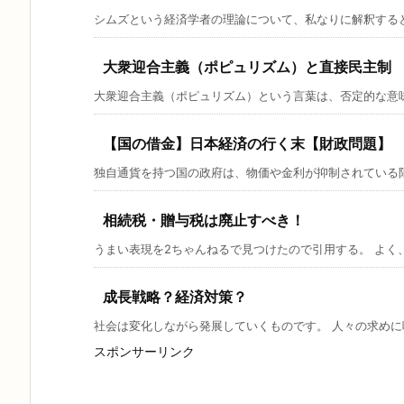
シムズという経済学者の理論について、私なりに解釈すると、
大衆迎合主義（ポピュリズム）と直接民主制
大衆迎合主義（ポピュリズム）という言葉は、否定的な意味で
【国の借金】日本経済の行く末【財政問題】
独自通貨を持つ国の政府は、物価や金利が抑制されている限り
相続税・贈与税は廃止すべき！
うまい表現を2ちゃんねるで見つけたので引用する。 よく、
成長戦略？経済対策？
社会は変化しながら発展していくものです。 人々の求めに呼
スポンサーリンク