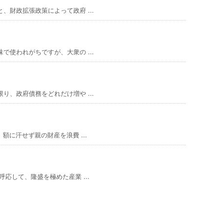
財政拡張政策によって政府 ...
使われがちですが、大衆の ...
、政府債務をどれだけ増や ...
額に汗せず親の財産を浪費 ...
応して、隆盛を極めた産業 ...