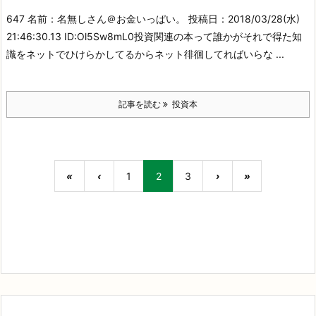
647 名前：名無しさん＠お金いっぱい。 投稿日：2018/03/28(水)
21:46:30.13 ID:Ol5Sw8mL0
投資関連の本って誰かがそれで得た知
識をネットでひけらかしてるから
ネット徘徊してればいらな ...
記事を読む
投資本
«
‹
1
2
3
›
»