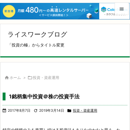


メニュ
ライスワークブログ

サイド
「投資の極」からタイトル変更

前へ

次へ

ホーム
>

投資・資産運用

検索
1銘柄集中投資＠株の投資手法

2017年8月7日

2019年3月14日

投資・資産運用
特定の銘柄のみを売買し続ける投資法もありなのかなと思う。
た